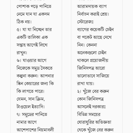
পোশাক পড়ে পানিতে
আরামদায়ক ব্যাগ
নেমে যান যা একদম
নির্বাচন করাই শ্রেয়।
ঠিক নয়।
স্টোরেজঃ
৫। যা যা নিচ্ছেন তার
ব্যাগের কয়েকটি চেইন
একটি তালিকা এক
বা পকেট আছে দেখে
সপ্তাহ আগেই লিখে
নিন। কেননা
রাখুন।
অনেকগুলো চেইন
৬। যাওয়ার আগে
থাকলে প্রয়োজনীয়
নিজেকে সমুদ্র সৈকতে
জিনিসপত্র আরো
কল্পনা করুন। আপনার
ভালোভাবে সাজিয়ে
স্কিন কেয়ারের জন্য কি
রাখা যায়।
কি লাগতে পারে।
২। খুঁজে বের করুন
যেমন, সান ক্রিম,
কোন জিনিসপত্র
টাওয়েল ইত্যাদি।
আসলেই দরকারঃ
৭। সমুদ্রের পানিতে
বিভিন্ন সময়ের
নামার আগে
ঘোরাঘুরির অভিজ্ঞতা
আশেপাশের নিয়মাবলী
থেকে খুঁজে বের করুন