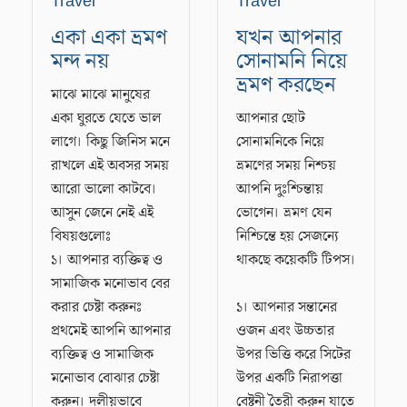
Travel
Travel
একা একা ভ্রমণ
যখন আপনার
মন্দ নয়
সোনামনি নিয়ে
ভ্রমণ করছেন
মাঝে মাঝে মানুষের
একা ঘুরতে যেতে ভাল
আপনার ছোট
লাগে। কিছু জিনিস মনে
সোনামনিকে নিয়ে
রাখলে এই অবসর সময়
ভ্রমণের সময় নিশ্চয়
আরো ভালো কাটবে।
আপনি দুঃশ্চিন্তায়
আসুন জেনে নেই এই
ভোগেন। ভ্রমণ যেন
বিষয়গুলোঃ
নিশ্চিন্তে হয় সেজন্যে
১। আপনার ব্যক্তিত্ব ও
থাকছে কয়েকটি টিপস।
সামাজিক মনোভাব বের
করার চেষ্টা করুনঃ
১। আপনার সন্তানের
প্রথমেই আপনি আপনার
ওজন এবং উচ্চতার
ব্যক্তিত্ব ও সামাজিক
উপর ভিত্তি করে সিটের
মনোভাব বোঝার চেষ্টা
উপর একটি নিরাপত্তা
করুন। দলীয়ভাবে
বেষ্টনী তৈরী করুন যাতে