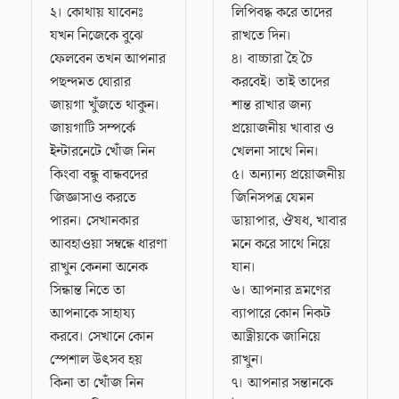
২। কোথায় যাবেনঃ
লিপিবদ্ধ করে তাদের
যখন নিজেকে বুঝে
রাখতে দিন।
ফেলবেন তখন আপনার
৪। বাচ্চারা হৈ চৈ
পছন্দমত ঘোরার
করবেই। তাই তাদের
জায়গা খুঁজতে থাকুন।
শান্ত রাখার জন্য
জায়গাটি সম্পর্কে
প্রয়োজনীয় খাবার ও
ইন্টারনেটে খোঁজ নিন
খেলনা সাথে নিন।
কিংবা বন্ধু বান্ধবদের
৫। অন্যান্য প্রয়োজনীয়
জিজ্ঞাসাও করতে
জিনিসপত্র যেমন
পারন। সেখানকার
ডায়াপার, ঔষধ, খাবার
আবহাওয়া সম্বন্ধে ধারণা
মনে করে সাথে নিয়ে
রাখুন কেননা অনেক
যান।
সিন্ধান্ত নিতে তা
৬। আপনার ভ্রমণের
আপনাকে সাহায্য
ব্যাপারে কোন নিকট
করবে। সেখানে কোন
আত্নীয়কে জানিয়ে
স্পেশাল উৎসব হয়
রাখুন।
কিনা তা খোঁজ নিন
৭। আপনার সন্তানকে