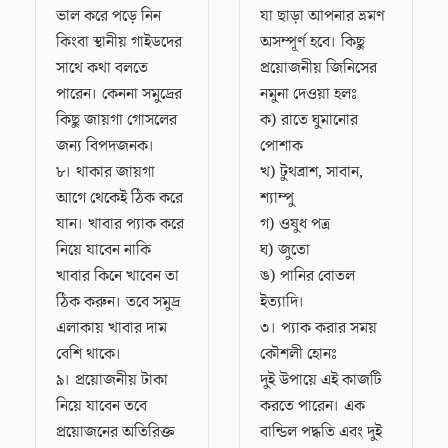
ভাল করে পড়ে নিন
যা ছাড়া আপনার ভ্রমণ
কিংবা স্থানীয় গাইডদের
অসম্পূর্ণ হবে। কিছু
সাথে কথা বলতে
প্রয়োজনীয় জিনিসের
পারেন। কেননা সমুদ্রের
নমুনা দেওয়া হলঃ
কিছু জায়গা গোসলের
ক) রাতে ঘুমানোর
জন্য বিপদজনক।
পোশাক
৮। থাকার জায়গা
খ) টুথব্রাশ, সাবান,
আগে থেকেই ঠিক করে
শ্যাম্পু
যান। খাবার প্যাক করে
গ) ওষুধ পত্র
নিয়ে যাবেন নাকি
ঘ) জুতো
খাবার কিনে খাবেন তা
ঙ) পানির বোতল
ঠিক করুন। তবে সমুদ্র
ইত্যাদি।
এলাকায় খাবার দাম
৩। প্যাক করার সময়
বেশি থাকে।
কৌশলী হোনঃ
৯। প্রয়োজনীয় টাকা
দুই উপায়ে এই কাজটি
নিয়ে যাবেন তবে
করতে পারেন। এক
প্রয়োজনের অতিরিক্ত
বান্ডিল পদ্ধতি এবং দুই