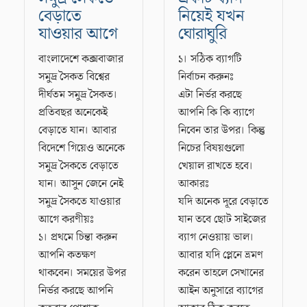
বেড়াতে
নিয়েই যখন
যাওয়ার আগে
ঘোরাঘুরি
বাংলাদেশে কক্সবাজার
১। সঠিক ব্যাগটি
সমুদ্র সৈকত বিশ্বের
নির্বাচন করুনঃ
দীর্ঘতম সমুদ্র সৈকত।
এটা নির্ভর করছে
প্রতিবছর অনেকেই
আপনি কি কি ব্যাগে
বেড়াতে যান। আবার
নিবেন তার উপর। কিন্তু
বিদেশে গিয়েও অনেকে
নিচের বিষয়গুলো
সমুদ্র সৈকতে বেড়াতে
খেয়াল রাখতে হবে।
যান। আসুন জেনে নেই
আকারঃ
সমুদ্র সৈকতে যাওয়ার
যদি অনেক দূরে বেড়াতে
আগে করণীয়ঃ
যান তবে ছোট সাইজের
১। প্রথমে চিন্তা করুন
ব্যাগ নেওয়ায় ভাল।
আপনি কতক্ষণ
আবার যদি প্লেনে ভ্রমণ
থাকবেন। সময়ের উপর
করেন তাহলে সেখানের
নির্ভর করছে আপনি
আইন অনুসারে ব্যাগের