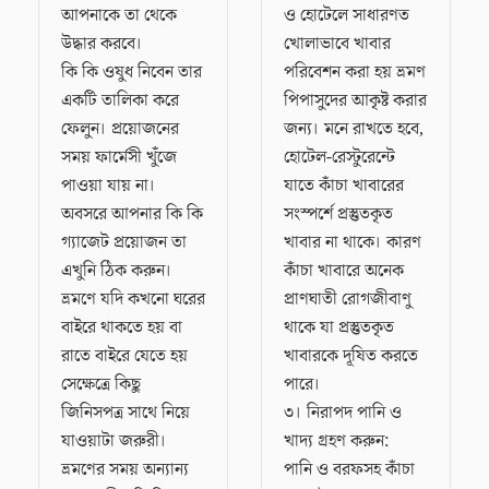
আপনাকে তা থেকে
ও হোটেলে সাধারণত
উদ্ধার করবে।
খোলাভাবে খাবার
কি কি ওষুধ নিবেন তার
পরিবেশন করা হয় ভ্রমণ
একটি তালিকা করে
পিপাসুদের আকৃষ্ট করার
ফেলুন। প্রয়োজনের
জন্য। মনে রাখতে হবে,
সময় ফার্মেসী খুঁজে
হোটেল-রেস্টুরেন্টে
পাওয়া যায় না।
যাতে কাঁচা খাবারের
অবসরে আপনার কি কি
সংস্পর্শে প্রস্তুতকৃত
গ্যাজেট প্রয়োজন তা
খাবার না থাকে। কারণ
এখুনি ঠিক করুন।
কাঁচা খাবারে অনেক
ভ্রমণে যদি কখনো ঘরের
প্রাণঘাতী রোগজীবাণু
বাইরে থাকতে হয় বা
থাকে যা প্রস্তুতকৃত
রাতে বাইরে যেতে হয়
খাবারকে দূষিত করতে
সেক্ষেত্রে কিছু
পারে।
জিনিসপত্র সাথে নিয়ে
৩। নিরাপদ পানি ও
যাওয়াটা জরুরী।
খাদ্য গ্রহণ করুন:
ভ্রমণের সময় অন্যান্য
পানি ও বরফসহ কাঁচা