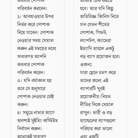
কতবার পোশাক
আকার ঠিক করতে
পরিবর্তন করবেন।
হবে। আর যদি কিছু
২। আবহাওয়ার উপর
অতিরিক্ত জিনিস নিতে
নির্ভর করে পোশাক
চান যেমন শীতের
নিয়ে যাবেন। পোশাক
পোশাক, গিফট,
নেওয়ার সময় খেয়াল
ল্যাপটপ, ক্যামেরা
করুন এই সময়ের মধ্যে
ইত্যাদি তাহলে একটু
সাধারণত আপনি
বড় ব্যাগ প্রয়োজন হবে।
কতবার পোশাক
ওজনঃ
পরিবর্তন করেন।
যারা প্লেনে ভ্রমণ করে
৩। যদি বর্ষাকাল হয়
তাদের জন্যে এই
তবে সে অনুসারে
ব্যাপারটি খুবই
পোশাক নেওয়ার চেষ্টা
প্রয়োজনীয়।নিয়ম
করুন।
নীতির দিকে খেয়াল
৪। সমুদ্রে নামার আগে
রাখুন। ভারী ও বড়
অবশ্যই সুইমিং কস্টিউম
হ্যান্ডেলের ব্যাগগুলো
নির্বাচন করুন।
পরিহার করা ভালো
অনেকেই সাধারণ
এবং একটি