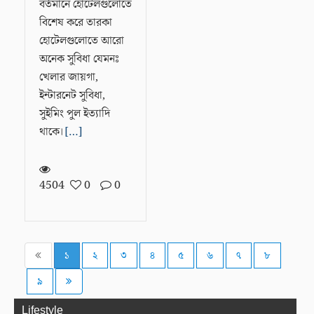
বর্তমানে হোটেলগুলোতে
বিশেষ করে তারকা
হোটেলগুলোতে আরো
অনেক সুবিধা যেমনঃ
খেলার জায়গা,
ইন্টারনেট সুবিধা,
সুইমিং পুল ইত্যাদি
থাকে।
[…]
4504
0
0
১
২
৩
৪
৫
৬
৭
৮
রেজিস্ট্রেশন করুন
৯
লগ-ইন করুন
Lifestyle