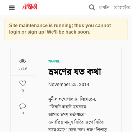
লগইন
রেজিস্টার
Site maintenance is running; thus you cannot
ব্লগ
login or sign up! We'll be back soon.
বুকস
স্টোর
TRAVEL
শপিং
ভ্রমণের যত কথা
3219
ফিচার্স
November 25, 2014
0
সুনীল গঙ্গোপাধ্যায় লিখেছেন,
“তিনটে চারটে ছদ্মনামে
0
আমার ভ্রমণ মর্ত্যধামে”
ভ্রমণপ্রিয় মানুষ বিভিন্ন রূপে বিভিন্ন
নামে ভ্রমণে যেতে চান। ভ্রমণ পিপাসু