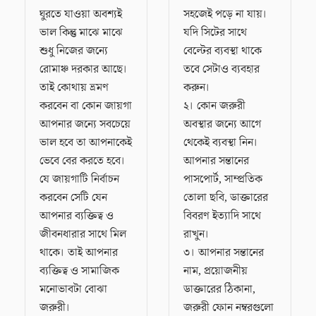
ঘুরতে যাওয়া অবশ্যই
সহজেই পড়ে না যায়।
ভাল কিন্তু মাঝে মাঝে
যদি সিটের সাথে
শুধু নিজের জন্যে
বেল্টের ব্যবস্থা থাকে
রোমাঞ্চ দরকার আছে।
তবে সেটাও ব্যবহার
তাই কোথায় ভ্রমণ
করুন।
করবেন বা কোন জায়গা
২। কোন জরুরী
আপনার জন্যে সবচেয়ে
অবস্থার জন্যে আগে
ভাল হবে তা আপনাকেই
থেকেই ব্যবস্থা নিন।
ভেবে বের করতে হবে।
আপনার সন্তানের
যে জায়গাটি নির্বাচন
পাসপোর্ট, সাম্প্রতিক
করবেন সেটি যেন
তোলা ছবি, ডাক্তারের
আপনার ব্যক্তিত্ব ও
বিবরণ ইত্যাদি সাথে
জীবনধারার সাথে মিল
রাখুন।
থাকে। তাই আপনার
৩। আপনার সন্তানের
ব্যক্তিত্ব ও সামাজিক
নাম, প্রয়োজনীয়
মনোভাবটা বোঝা
ডাক্তারের ঠিকানা,
জরুরী।
জরুরী ফোন নম্বরগুলো