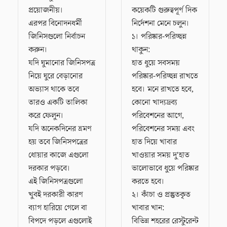
প্রয়োজনীয়।
কয়েকটি গুরুত্বপূর্ণ দিক
এরপর বিনোদনধর্মী
নির্দেশনা মেনে চলুন।
জিনিসগুলো নির্বাচন
১। পরিষ্কার-পরিচ্ছন্ন
করুন।
থাকুন:
যদি ঘুমানোর জিনিসপত্র
হাত ধুয়ে সবসময়
নিয়ে ঘুরে বেড়ানোর
পরিষ্কার-পরিচ্ছন্ন রাখতে
অভ্যাস থাকে তবে
হবে। মনে রাখতে হবে,
তারও একটি তালিকা
কোনো খাদ্যদ্রব্য
করে ফেলুন।
পরিবেশনের আগে,
যদি অনেকদিনের ভ্রমণ
পরিবেশনের সময় এবং
হয় তবে জিনিসপত্রের
হাত দিয়ে খাবার
ধোয়ার কাজে এগুলো
খাওয়ার সময় দু'হাত
দরকার পড়বে।
ভালোভাবে ধুয়ে পরিষ্কার
এই জিনিসপত্রগুলো
করতে হবে।
খুবই দরকারী কারণ
২। কাঁচা ও প্রস্তুতকৃত
ব্যাগ হারিয়ে গেলে বা
খাবার খান:
বিপদে পড়লে এগুলোই
বিভিন্ন শহরের রেস্টুরেন্ট