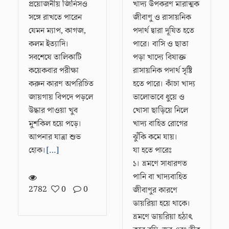
প্রয়োজনীয় জিনিসও
খাদ্য উপকরণ মারাত্মক
সঙ্গে রাখতে পারেন
জীবাণু ও রাসায়নিক
যেমন ম্যাপ, কাগজ,
পদার্থ দ্বারা দূষিত হতে
কলম ইত্যাদি।
পারে। বাসি ও ছাতা
সবশেষে তালিকাটি
পড়া খাদ্যে বিষাক্ত
কয়েকবার পরীক্ষা
রাসায়নিক পদার্থ সৃষ্টি
করুন কারণ অপরিচিত
হতে পারে। কাঁচা খাদ্য
জায়গায় বিপদে পড়লে
ভালোভাবে ধুয়ে ও
উদ্ধার পাওয়া খুব
খোসা ছাড়িয়ে নিলে
মুশকিল হয়ে পড়ে।
খাদ্য বাহিত রোগের
আপনার যাত্রা শুভ
ঝুঁকি কমে যায়।
হোক।
[…]
যা হতে পারেঃ
১। ভ্রমণে সাধারণত
পানি বা খাদ্যবাহিত
2782
0
0
জীবাণুর কারণে
ডায়রিয়া হয়ে থাকে।
ভ্রমণে ডায়রিয়া হঠাৎ