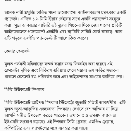
অনেক নারী প্রযুক্তি চালিত গহনা ভালোবাসে। আইন্যাকলেস চমৎকার একটি
গ্যাজেট। এটিতে ১.৬ মিমি হীরার চেইনের সাথে একটি প্যানডেন্ট সংযুক্ত
করা। মুদ্রা আকারের ব্যাটারি এই দুলের পিছনের দিকে দেয়া থাকে। প্রতিটি
আইন্যাকলেস প্যানডেন্টে এলইডি এবং ব্যাটারি সার্কিট বোর্ড রয়েছে। আর
এটি পড়লে এলইডি প্যানডেন্ট টি আলোকিত করবে।
কেয়ার ব্রেসলেট
মূলত গর্ভবতী মহিলাদের সতর্ক করার জন্য ডিজাইন করা হয়েছে এই
ব্রেসলেট। দূষিত এবং বিকিরণ এরিয়ায় গেলে সম্ভাব্য ভ্রূণ ক্ষতির সম্ভাবনা
থাকলে ব্রেসলেট রঙ পরিবর্তন করে এবং ভাইব্রেশনের মাধ্যমে জানিয়ে দেয়।
গিম্মি টিউন্সগ্রেট স্পিকার
গিম্মি টিউন্সগ্রেট আইপড স্পিকার স্টিলেট্টো জুতাটি সত্যিই আকর্ষণীয়। এটি
মূলত জুতা-আকৃতির একজোড়া স্পিকার। দেখতে বেশ অভিনব যা দিয়ে
আপনি সঙ্গীত উপভোগ করতে পারবেন। এখানে ৩.৫ এমএম জ্যাক ও
ইউএসবি সংযোগ রয়েছে। এই স্পিকার সিডি প্লেয়ার, এমপি৩ প্লেয়ার,
কম্পিউটার এবং ল্যাপটপের সঙ্গে ব্যবহার করা যাবে।