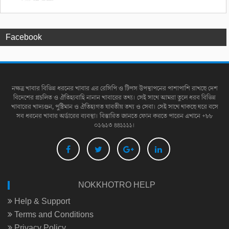
Facebook
নক্ষত্র খাবার বিভিন্ন ধরনের খাবার এর রেসিপি ও টিপস উপস্থাপনের পাশাপাশি রাখছে দেশ
বিদেশের প্রচলিত ও ঐতিহ্যবাহি নানান খাবারের তথ্য। সেই সাথে আমরা তুলে ধরব বিভিন্ন
খাবারের খাদ্যগুন, পুষ্টিমান ও ঐতিহ্যগত যাবতীয় তথ্য ও সেবা। সেই সাথে থাকছে ঘরে বসে
সব ধরনের খাবার অর্ডারের ব্যবস্থা। বিস্তারিত জানতে ফোন করতে পারেন এখানে +৮৮
০১৬১৩ ৪৪১১১১।
NOKKHOTRO HELP
Help & Support
Terms and Conditions
Privacy Policy