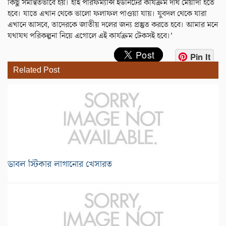
কিছু সমন্বিতভাবে হয়। হাই পারফর্ম্যান্স ইউনিটের কার্যক্রম দীর্ঘ মেয়াদী হতে
হবে। যাতে এখান থেকে ভালো ফলাফল পাওয়া যায়। যুবদল থেকে যারা
এখানে আসবে, তাদেরকে জাতীয় দলের জন্য প্রস্তুত করতে হবে। আমার মনে
যথাযথ পরিকল্পনা নিয়ে এগোলে এই কার্যক্রম টেকসই হবে।’
Pin It
Related Post
ডাবল স্টিকার লাগানোর খেসারত