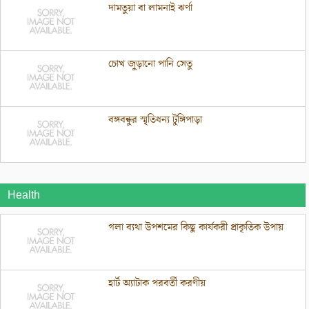
দামতুয়া বা লামনাই ঝর্ণা
চোখ জুড়ানো পানি সেতু
বঙ্গবন্ধুর স্মৃতিধন্য টুঙ্গিপাড়া
Health
গলা ব্যথা উপশমের কিছু কার্যকরী প্রাকৃতিক উপায়
হার্ট অ্যাটাক পরবর্তী করণীয়