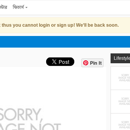
্টোর
ফিচার্স
 thus you cannot login or sign up! We'll be back soon.
Lifestyl
Pin It