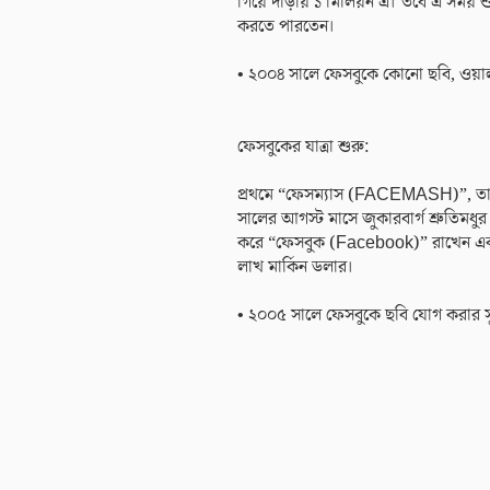
গিয়ে দাঁড়ায় ১ মিলিয়ন এ। তবে এ সময় শ
করতে পারতেন।
• ২০০৪ সালে ফেসবুকে কোনো ছবি, ওয়াল
ফেসবুকের যাত্রা শুরু:
প্রথমে “ফেসম্যাস (FACEMASH)”, ত
সালের আগস্ট মাসে জুকারবার্গ শ্রুতিমধ
করে “ফেসবুক (Facebook)” রাখেন এবং
লাখ মার্কিন ডলার।
• ২০০৫ সালে ফেসবুকে ছবি যোগ করার সু