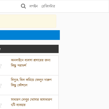
লগইন
রেজিস্টার
e
অনলাইনে ব্যবসা প্রসারের জন্য
কিছু পরামর্শ
বিদ্যুৎ বিল কমিয়ে ফেলুন দারুণ
কিছু কৌশলে
সাধারণ লেবুর খোসার অসাধারণ
৭টি ব্যবহার