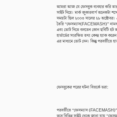
আমরা আজ যে ফেসবুক ব্যবহার করি ত
সাইট দিয়ে। মার্ক জুকারবার্গ অনেকটা 
সময়টা ছিল ২০০৩ সালের ২৮ অক্টোবর। এসময় 
তৈরি “ফেসম্যাস(FACEMASH)” নামক এই স
এবং ভোট দিতে বলতেন কোন ছবিটি হট আর
হার্ভার্ডের সংরক্ষিত তথ্য কেন্দ্র হ্যাক
এর মাধ্যমে ভোট দেন। কিন্তু পরবর্তীতে হার্
ফেসবুকের পরের ঘটনা বিতর্কে ভরা:
পরবর্তীতে “ফেসম্যাস (FACEMASH)” স
তবে বিভিন্ন সাইট থেকে জানা যায় “ফেস