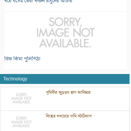
ঘরে বসেই তৈরী করুন রসুনের আচার
বিফ কিমা পুলিপিঠা
Technology
পৃথিবীর ক্ষুদ্রতম প্রাণ আবিষ্কার
বিশ্বের সবচেয়ে দামি স্টার্টআপ