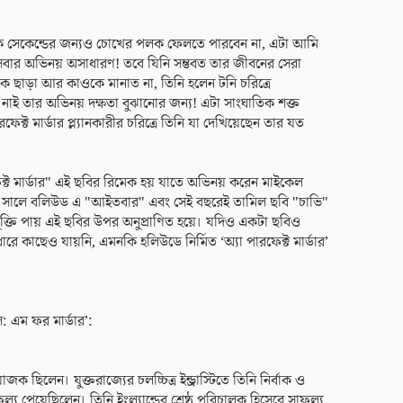
 এক সেকেন্ডের জন্যও চোখের পলক ফেলতে পারবেন না, এটা আমি
বি! সবার অভিনয় অসাধারণ! তবে যিনি সম্ভবত তার জীবনের সেরা
কে ছাড়া আর কাওকে মানাত না, তিনি হলেন টনি চরিত্রে
াই তার অভিনয় দক্ষতা বুঝানোর জন্য! এটা সাংঘাতিক শক্ত
েক্ট মার্ডার প্ল্যানকারীর চরিত্রে তিনি যা দেখিয়েছেন তার যত
্ট মার্ডার" এই ছবির রিমেক হয় যাতে অভিনয় করেন মাইকেল
 সালে বলিউড এ "আইতবার" এবং সেই বছরেই তামিল ছবি "চাভি"
্তি পায় এই ছবির উপর অনুপ্রাণিত হয়ে। যদিও একটা ছবিও
রে কাছেও যায়নি, এমনকি হলিউডে নির্মিত ‘অ্যা পারফেক্ট মার্ডার’
 এম ফর মার্ডার’:
ছিলেন। যুক্তরাজ্যের চলচ্চিত্র ইন্ড্রাস্টিতে তিনি নির্বাক ও
ফল্য পেয়েছিলেন। তিনি ইংল্যান্ডের শ্রেষ্ঠ পরিচালক হিসেবে সাফল্য