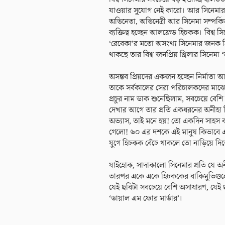
যাওয়ার সুযোগ নেই কারো। আর সিনেমার এই
অভিনেতা, অভিনেত্রী আর সিনেমা সম্পর্ক
ব্যক্তিত্ব হচ্ছেন আলফ্রেড হিচকক। বিশ্ব 
‘রেবেকা’র মতো অসংখ্য সিনেমার জনক হিচ
থাকছে তার বিশ্ব জনপ্রিয় থ্রিলার সিনেম
অসম্ভব প্রিয়দের একজন হচ্ছেন নির্মাতা
তাকে সর্বকালের সেরা পরিচালকদের মা
প্রচুর নাম ডাক শুনেছিলাম, সবচেয়ে বে
দেখার আগে তার প্রতি একধরনের অনীহা ছ
অভ্যাস, তাই মনে হয়! তো একদিন সাহস
গেলো! ৬০ এর দশকে এই মানুষ কিভাবে এম
যুগে হিচকক বেঁচে থাকলে তো নাড়িয়ে দি
যাইহোক, সাদাকালো সিনেমার প্রতি যে 
তারপর একে একে হিচককের বাকিমুভিগুল
যেই ছবিটা সবচেয়ে বেশি অসাধারণ, যেই ছবি
‘ডায়াল এম ফোর মার্ডার’।