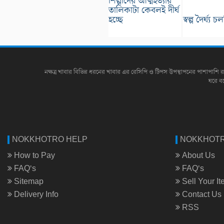
শিল্পীদের আত্মহত্যার
তালিকাটা কেবলই দীর্ঘ
হচ্ছে
স্বল্প দৈর্ঘ্য চ
নক্ষত্র খাবার বিভিন্ন ধরনের খাবার এর রেসিপি ও টিপস উপস্থাপনের পাশাপাশি র
ঘরে ব
NOKKHOTRO HELP
NOKKHOTR
How to Pay
About Us
FAQ's
FAQ's
Sitemap
Sell Your I
Delivery Info
Contact Us
RSS