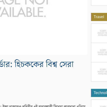
Travel
ডার: হিচককের বিশ্ব সেরা
Techno
িউড। ইচ্ছা থাকলেও পৃথিবীর এই প্রভাবশালী সিনেমা কারখানা এড়িয়ে