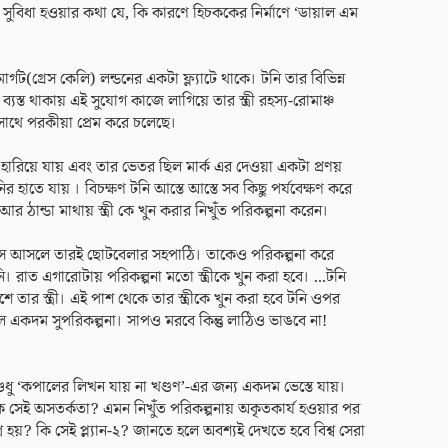
সুবিধা হওয়ার কথা যে, কি কারণে হিচককের নির্মাণে ‘ডায়াল এম
 মার্গট(গ্রেস কেলি) লন্ডনের একটা ফ্ল্যাটে থাকে। টনি তার বিভিন্ন
স্ত থাকায় এই সুযোগ কাজে লাগিয়ে তার স্ত্রী রহস্য-রোমাঞ্চ
সাথে পরকীয়া প্রেম করে চলেছে।
 হারিয়ে যায় এবং তার ভেতর ছিল মার্ক এর দেওয়া একটা প্রণয়
র হাতে যায় । বিচক্ষণ টনি আস্তে আস্তে সব কিছু পর্যবেক্ষণ করে
 আর ঠান্ডা মাথায় স্ত্রী কে খুন করার নিখুঁত পরিকল্পনা করেন।
নি, সে আসলে তারই ছোটবেলার সহপাঠি। তাকেও পরিকল্পনা করে
 রাত এগারোটায় পরিকল্পনা মতো স্ত্রীকে খুন করা হবে। ...টনি
 স্ত্রী। এই পাশ থেকে তার স্ত্রীকে খুন করা হবে টনি ওপর
 একদম সুপরিকল্পনা। সাপও মরবে কিন্তু লাঠিও ভাঙবে না!
ধু ‘কপালের লিখন যায় না খণ্ডণ’-এর জন্য একদম ভেস্তে যায়।
কি সেই অসতর্কতা? এমন নিখুঁত পরিকল্পনায় অকৃতকার্য হওয়ার পর
মগ্ন হয়? কি সেই প্ল্যান-২? জানতে হলে অবশ্যই দেখতে হবে বিশ্ব সেরা