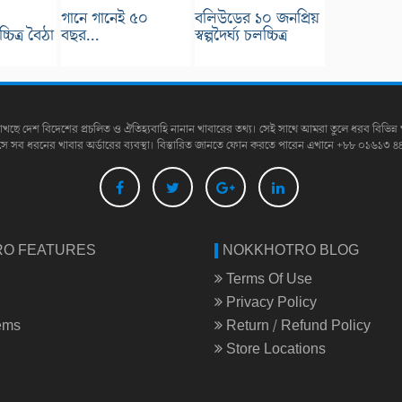
গানে গানেই ৫০
বলিউডের ১০ জনপ্রিয়
লচ্চিত্র বৈঠা
বছর...
স্বল্পদৈর্ঘ্য চলচ্চিত্র
াখছে দেশ বিদেশের প্রচলিত ও ঐতিহ্যবাহি নানান খাবারের তথ্য। সেই সাথে আমরা তুলে ধরব বিভিন্ন 
সে সব ধরনের খাবার অর্ডারের ব্যবস্থা। বিস্তারিত জানতে ফোন করতে পারেন এখানে +৮৮ ০১৬১৩ ৪
O FEATURES
NOKKHOTRO BLOG
Terms Of Use
Privacy Policy
tems
Return / Refund Policy
Store Locations