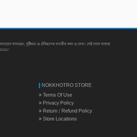
খাবারের খাদ্যগুন, পুষ্টিমান ও ঐতিহ্যগত যাবতীয় তথ্য ও সেবা। সেই সাথে থাকছে
৪১১১১।
NOKKHOTRO STORE
Terms Of Use
Privacy Policy
Return / Refund Policy
Store Locations