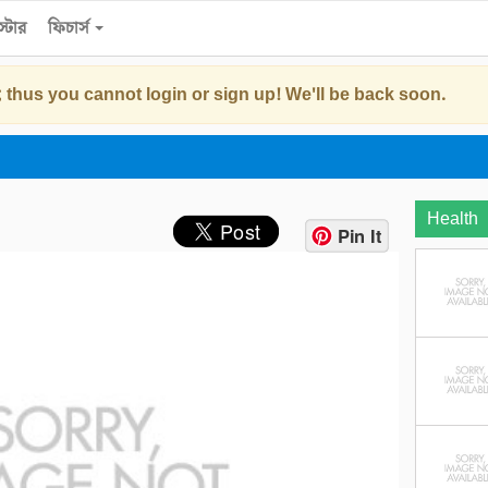
্টোর
ফিচার্স
 thus you cannot login or sign up! We'll be back soon.
Health
Pin It