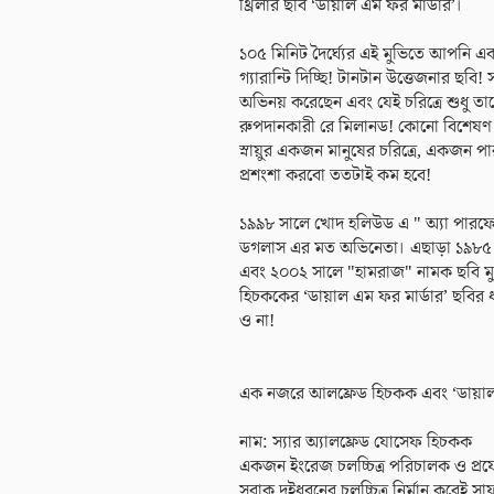
থ্রিলার ছবি ‘ডায়াল এম ফর মার্ডার’।
১০৫ মিনিট দৈর্ঘ্যের এই মুভিতে আপনি
গ্যারান্টি দিচ্ছি! টানটান উত্তেজনার ছ
অভিনয় করেছেন এবং যেই চরিত্রে শুধু তা
রুপদানকারী রে মিলানড! কোনো বিশেষণ ন
স্নায়ুর একজন মানুষের চরিত্রে, একজন পারফ
প্রশংশা করবো ততটাই কম হবে!
১৯৯৮ সালে খোদ হলিউড এ " অ্যা পারফেক
ডগলাস এর মত অভিনেতা। এছাড়া ১৯৮৫
এবং ২০০২ সালে "হামরাজ" নামক ছবি মুক
হিচককের ‘ডায়াল এম ফর মার্ডার’ ছবির ধা
ও না!
এক নজরে আলফ্রেড হিচকক এবং ‘ডায়াল:
নাম: স্যার অ্যালফ্রেড যোসেফ হিচকক
একজন ইংরেজ চলচ্চিত্র পরিচালক ও প্রযোজক 
সবাক দুইধরনের চলচ্চিত্র নির্মান করেই সা