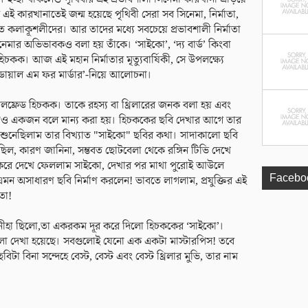
 কারখানাতেই জন্ম হয়েছে পৃথিবী সেরা সব সিনেমা, নির্মাতা,
িত কলাকূশলীদের। আর তাদের মধ্যে সবচেয়ে প্রভাবশালী নির্মাতা
সিনেমার অভিভাবকও বলা হয় তাঁকে। ‘সাইকো’, ‘দ্য বার্ড’ কিংবা
কক। আজ এই মহান নির্মাতার মৃত্যুবার্ষিকী, সে উপলক্ষ্যে
া ‘ডায়াল এম ফর মার্ডার’-নিয়ে আলোচনা।
 আলফ্রেড হিচকক। তাকে রহস্য বা থ্রিলারের জনক বলা হয় এবং
ঝেও একজন বলে মান্য করা হয়। হিচককের ছবি দেখার আগে তার
শি শুনেছিলাম তার বিখ্যাত "সাইকো" ছবির কথা। সাদাকালো ছবি
িল, কারণ জানিনা, সম্ভবত ছোটবেলা থেকে রঙ্গিন টিভি দেখে
 করে দেখে ফেললাম সাইকো, দেখার পর মাথা পুরোই আউলে
Facebo
ন অসাধারণ ছবি নির্মাণ করলেন! ভাবতে লাগলাম, প্রযুক্তির এই
তো!
অনীহা ছিলো,তা একরকম দূর করে দিলো হিচককের ‘সাইকো’।
ো দেখা হয়েছে। সবগুলোই যেনো এক একটা মাস্টারপিস! তবে
টা বিনা সন্দেহে বেস্ট, বেস্ট এবং বেস্ট থ্রিলার মুভি, তার নাম