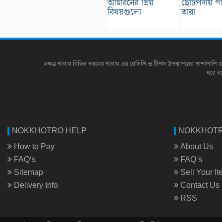
আইরিনের প্রিয়
ছোটপর্দায় 
বিষয়গুলো
তারা
নক্ষত্র খাবার বিভিন্ন ধরনের খাবার এর রেসিপি ও টিপস উপস্থাপনের পাশাপাশি র
ঘরে ব
NOKKHOTRO HELP
NOKKHOTR
How to Pay
About Us
FAQ's
FAQ's
Sitemap
Sell Your I
Delivery Info
Contact Us
RSS