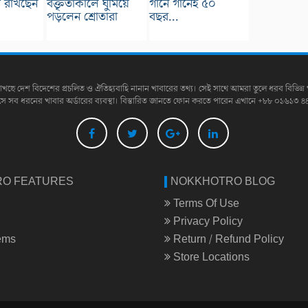
পা রাখছেন
বক্তৃতাকালে ঘুমিয়ে
গানে গানেই ৫০
পড়লেন শ্রোতারা
বছর...
াখছে দেশ বিদেশের প্রচলিত ও ঐতিহ্যবাহি নানান খাবারের তথ্য। সেই সাথে আমরা তুলে ধরব বিভিন্ন 
সে সব ধরনের খাবার অর্ডারের ব্যবস্থা। বিস্তারিত জানতে ফোন করতে পারেন এখানে +৮৮ ০১৬১৩ ৪
O FEATURES
NOKKHOTRO BLOG
Terms Of Use
Privacy Policy
tems
Return / Refund Policy
Store Locations