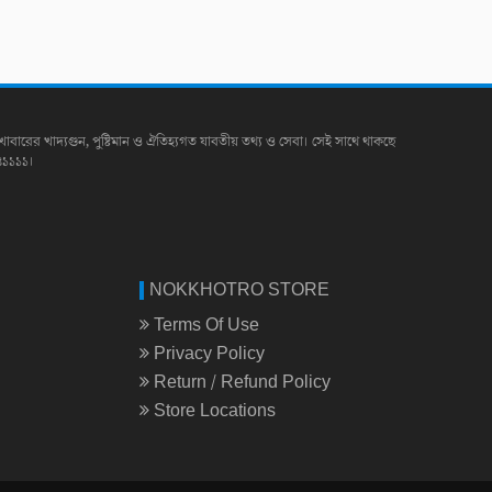
খাবারের খাদ্যগুন, পুষ্টিমান ও ঐতিহ্যগত যাবতীয় তথ্য ও সেবা। সেই সাথে থাকছে
৪১১১১।
NOKKHOTRO STORE
Terms Of Use
Privacy Policy
Return / Refund Policy
Store Locations