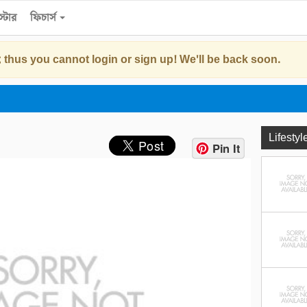
্টোর
ফিচার্স
 thus you cannot login or sign up! We'll be back soon.
Lifestyl
Pin It