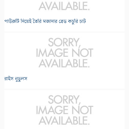
পাউরুটি দিয়েই তৈরি মজাদার ব্রেড কচুরি চাট
রাইস নুডুলস