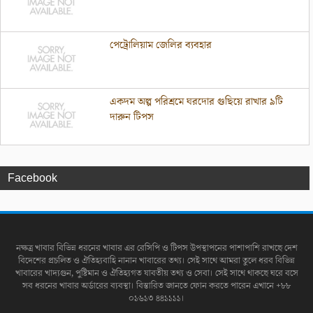
পেট্রোলিয়াম জেলির ব্যবহার
একদম অল্প পরিশ্রমে ঘরদোর গুছিয়ে রাখার ৯টি
দারুন টিপস
Facebook
নক্ষত্র খাবার বিভিন্ন ধরনের খাবার এর রেসিপি ও টিপস উপস্থাপনের পাশাপাশি রাখছে দেশ
বিদেশের প্রচলিত ও ঐতিহ্যবাহি নানান খাবারের তথ্য। সেই সাথে আমরা তুলে ধরব বিভিন্ন
খাবারের খাদ্যগুন, পুষ্টিমান ও ঐতিহ্যগত যাবতীয় তথ্য ও সেবা। সেই সাথে থাকছে ঘরে বসে
সব ধরনের খাবার অর্ডারের ব্যবস্থা। বিস্তারিত জানতে ফোন করতে পারেন এখানে +৮৮
০১৬১৩ ৪৪১১১১।