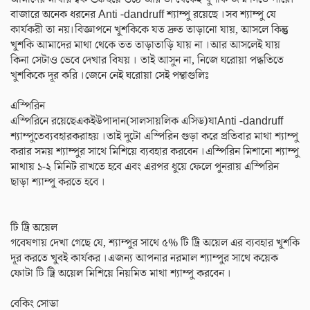
বাজারে অনেক ধরনের Anti -dandruff শ্যাম্পু রয়েছে ।সব শ্যাম্পু যে
কার্যকরী তা নয়।বিজ্ঞাপনে খুশকিকে যত দ্রুত তাড়ানো যায়, আসলে কিন্তু
খুশকি আমাদের মাথা থেকে তত তাড়াতাড়ি যায় না ।আর আসলেই যায়
কিনা সেটাও ভেবে দেখার বিষয় । তাই আসুন না, নিজে ঘরোয়া পদ্ধতিতে
খুশকিকে দূর করি ।জেনে নেই ঘরোয়া সেই পন্থাগুলিঃ
এস্পিরিন
এস্পিরিনে রয়েছেএকইউপাদান(সালসায়লিক এসিড)যাAnti -dandruff
শ্যাম্পুতেব্যবহারকরাহয় ।তাই দুটো এস্পিরিন গুড়া করে প্রতিবার মাথা শ্যাম্পু
করার সময় শ্যাম্পুর সাথে মিশিয়ে ব্যবহার করবেন ।এস্পিরিন মিশানো শ্যাম্পু
মাথায় ১-২ মিনিট রাখতে হবে এবং এরপর ধুয়ে ফেলে পুনরায় এস্পিরিন
ছাড়া শ্যাম্পু করতে হবে ।
টি ট্রি অয়েল
গবেষণায় দেখা গেছে যে, শ্যাম্পুর সাথে ৫% টি ট্রি অয়েল এর ব্যবহার খুশকি
দূর করতে খুবই কার্যকর ।এজন্য আপনার নরমাল শ্যাম্পুর সাথে কয়েক
ফোটা টি ট্রি অয়েল মিশিয়ে নিয়মিত মাথা শ্যাম্পু করবেন ।
বেকিং সোডা