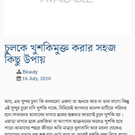
চুলকে খুশকিমুক্ত করার সহজ
কিছু উপায়
Beauty
16 July, 2016
আহ, এত সুন্দর চুল! কি ঝলমলে! একথা তা শুনতে কার না ভাল লাগে।কিন্তু
এই সুন্দুর চুলে যদি খুশকি থাকে, নিমিষেই আপনার আনন্দ মাটিতে পরিনত
হবে।সাধারনত আমাদের মাথার ত্বকের শুষ্কতার কারণেই চুলে খুশকি হয় ।
এছাড়া মাথার ত্বকে একজিমা বা ফাংগাস আক্রমনের ফলেও খুশকি হতে
পারে।আমাদের শহুরে জীবনে অতি মাত্রা্র ধুলাবালি আর ময়লা থেকেও
আমাদের মাথার ত্বক শুষ্ক হয়ে ওঠে আর তা থেকেই খুশকি জন্ম নিতে পারে।