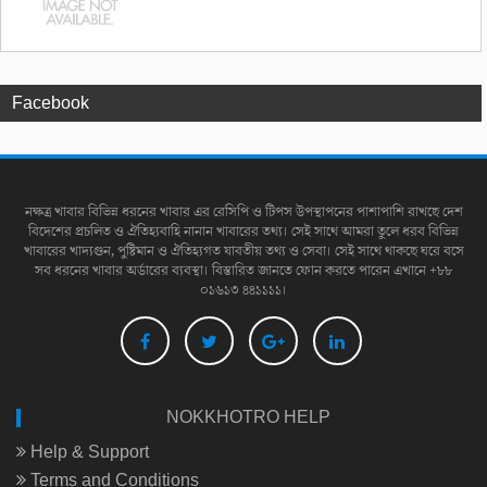
Facebook
নক্ষত্র খাবার বিভিন্ন ধরনের খাবার এর রেসিপি ও টিপস উপস্থাপনের পাশাপাশি রাখছে দেশ
বিদেশের প্রচলিত ও ঐতিহ্যবাহি নানান খাবারের তথ্য। সেই সাথে আমরা তুলে ধরব বিভিন্ন
খাবারের খাদ্যগুন, পুষ্টিমান ও ঐতিহ্যগত যাবতীয় তথ্য ও সেবা। সেই সাথে থাকছে ঘরে বসে
সব ধরনের খাবার অর্ডারের ব্যবস্থা। বিস্তারিত জানতে ফোন করতে পারেন এখানে +৮৮
০১৬১৩ ৪৪১১১১।
NOKKHOTRO HELP
Help & Support
Terms and Conditions