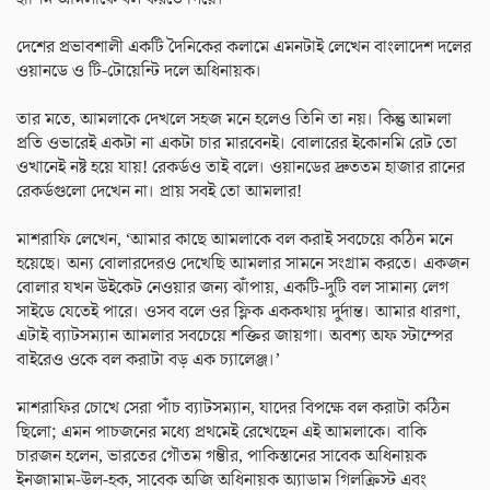
দেশের প্রভাবশালী একটি দৈনিকের কলামে এমনটাই লেখেন বাংলাদেশ দলের
ওয়ানডে ও টি-টোয়েন্টি দলে অধিনায়ক।
তার মতে, আমলাকে দেখলে সহজ মনে হলেও তিনি তা নয়। কিন্তু আমলা
প্রতি ওভারেই একটা না একটা চার মারবেনই। বোলারের ইকোনমি রেট তো
ওখানেই নষ্ট হয়ে যায়! রেকর্ডও তাই বলে। ওয়ানডের দ্রুততম হাজার রানের
রেকর্ডগুলো দেখেন না। প্রায় সবই তো আমলার!
মাশরাফি লেখেন, ‘আমার কাছে আমলাকে বল করাই সবচেয়ে কঠিন মনে
হয়েছে। অন্য বোলারদেরও দেখেছি আমলার সামনে সংগ্রাম করতে। একজন
বোলার যখন উইকেট নেওয়ার জন্য ঝাঁপায়, একটি-দুটি বল সামান্য লেগ
সাইডে যেতেই পারে। ওসব বলে ওর ফ্লিক এককথায় দুর্দান্ত। আমার ধারণা,
এটাই ব্যাটসম্যান আমলার সবচেয়ে শক্তির জায়গা। অবশ্য অফ স্টাম্পের
বাইরেও ওকে বল করাটা বড় এক চ্যালেঞ্জ।’
মাশরাফির চোখে সেরা পাঁচ ব্যাটসম্যান, যাদের বিপক্ষে বল করাটা কঠিন
ছিলো; এমন পাচজনের মধ্যে প্রথমেই রেখেছেন এই আমলাকে। বাকি
চারজন হলেন, ভারতের গৌতম গম্ভীর, পাকিস্তানের সাবেক অধিনায়ক
ইনজামাম-উল-হক, সাবেক অজি অধিনায়ক অ্যাডাম গিলক্রিস্ট এবং