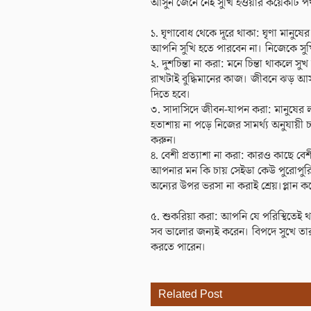
আসুন জেনে নেই সুখি হওয়ার কয়েকটি প
১. ঘৃণাবোধ থেকে দূরে থাকা: ঘৃণা মানু
আপনি সুখি হতে পারবেন না। নিজেকে সু
২. দুশচিন্তা না করা: মনে চিন্তা থাকলে স
রাখটাই বুদ্ধিমানের কাজ। জীবনে ঝড় আসবে
দিতে হবে।
৩. সাদাসিদে জীবন-যাপন করা: মানুষের লা
হতাশায় না পড়ে নিজের সামর্থ্য অনুযায়ী চল
করুন।
৪. বেশী প্রত্যাশা না করা: কারও কাছে বে
আপনার মন কি চায় সেইডা কেউ পুরোপুরি 
অন্যের উপর ভরসা না করাই শ্রেয়।প্লান ক
৫. শুকরিয়া করা: আপনি যে পরিস্থিতেই 
সব ভালোর জন্যই করেন। বিপদে সুখে তার
করতে পারেন।
Related Post