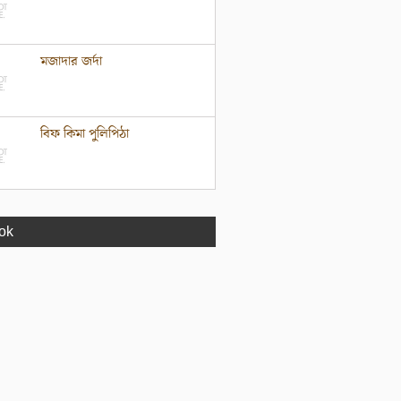
মজাদার জর্দা
বিফ কিমা পুলিপিঠা
ok