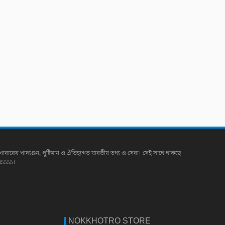
খাবারের খাদ্যগুন, পুষ্টিমান ও ঐতিহ্যগত যাবতীয় তথ্য ও সেবা। সেই সাথে থাকছে
৪১১১১।
NOKKHOTRO STORE