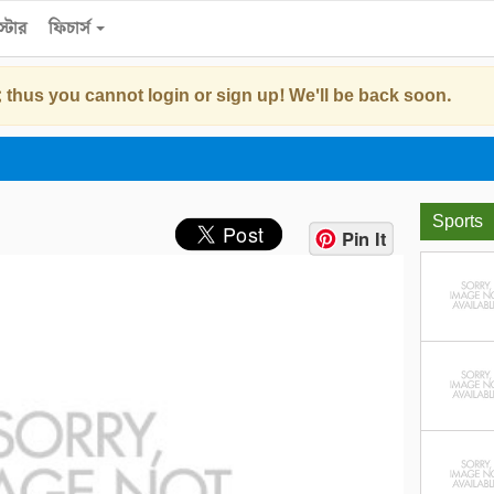
্টোর
ফিচার্স
 thus you cannot login or sign up! We'll be back soon.
Sports
Pin It