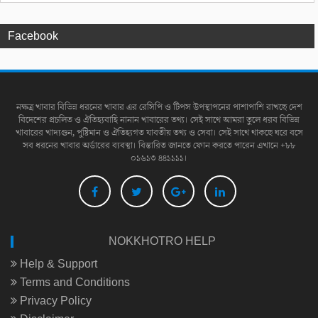
Facebook
নক্ষত্র খাবার বিভিন্ন ধরনের খাবার এর রেসিপি ও টিপস উপস্থাপনের পাশাপাশি রাখছে দেশ
বিদেশের প্রচলিত ও ঐতিহ্যবাহি নানান খাবারের তথ্য। সেই সাথে আমরা তুলে ধরব বিভিন্ন
খাবারের খাদ্যগুন, পুষ্টিমান ও ঐতিহ্যগত যাবতীয় তথ্য ও সেবা। সেই সাথে থাকছে ঘরে বসে
সব ধরনের খাবার অর্ডারের ব্যবস্থা। বিস্তারিত জানতে ফোন করতে পারেন এখানে +৮৮
০১৬১৩ ৪৪১১১১।
NOKKHOTRO HELP
Help & Support
Terms and Conditions
Privacy Policy