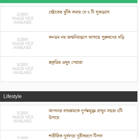
স্ট্রোকের ঝুঁকি কমায় যে ৭ টি সুঅভ্যাস
কনডম নয় জন্মনিয়ন্ত্রণে আসছে পুরুষদের বড়ি
প্রকৃতির ওষুধ পেয়ারা
Lifestyle
আপনার বাথরুমকে দুর্গন্ধমুক্ত রাখুন সহজ ৭টি
উপায়ে
শারীরিক দুর্বলতা দূরীকরণে টিপস