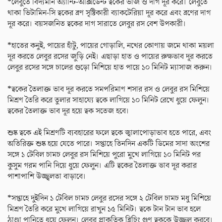
*লেবুতে বিদ্যমান অ্যান্টি-অক্সিডেন্ট ত্বকের ভাঁজ ও দাগ দূর করে। লেবুতে
থাকা ভিটামিন-সি ত্বকের ব্রণ সৃষ্টিকারী ব্যাকটেরিয়া দূর করে এবং ব্রণের দাগ
দূর করে। বয়সজনিত ত্বকের দাগ সারাতে লেবুর রস বেশ উপকারী।
*হাতের কনুই, পায়ের হাঁটু, পায়ের গোড়ালি, নখের কোণায় জমে থাকা ময়লা
দূর করতে লেবুর রসের জুড়ি নেই। এছাড়া হাত ও পায়ের রুক্ষভাব দূর করতে
লেবুর রসের সঙ্গে চালের গুড়ো মিশিয়ে হাত পায়ে ১০ মিনিট ম্যাসাজ করুন।
*ত্বকের তৈলাক্ত ভাব দূর করতে সমপরিমাণ শসার রস ও লেবুর রস মিশিয়ে
মিশ্রণ তৈরি করে তুলার সাহায্যে ত্বকে লাগিয়ে ১০ মিনিট রেখে ধুয়ে ফেলুন।
ত্বকের তৈলাক্ত ভাব দূর হয়ে ত্বক সতেজ হবে।
শুষ্ক ত্বকে এই মিশ্রণটি ব্যবহারের ফলে ত্বকে জ্বালাপোড়াভাব হতে পারে, এবং
অতিরিক্ত শুষ্ক হয়ে যেতে পারে। সপ্তাহে তিনদিন একটি ডিমের সাদা অংশের
সঙ্গে ১ টেবিল চামচ লেবুর রস মিশিয়ে পুরো মুখে লাগিয়ে ১০ মিনিট পর
কুসুম গরম পানি দিয়ে ধুয়ে ফেলুন। এটি ত্বকের তৈলাক্ত ভাব দূর করার
পাশাপাশি উজ্জ্বলতা বাড়াবে।
*সপ্তাহে দুইদিন ১ টেবিল চামচ লেবুর রসের সঙ্গে ২ টেবিল চামচ মধু মিশিয়ে
মিশ্রণ তৈরি করে মুখে লাগিয়ে রাখুন ১৫ মিনিট। ত্বকে টান টান ভাব হলে
ঠাণ্ডা পানিতে ধুয়ে ফেলুন। লেবুর প্রাকৃতিক ব্লিচিং গুণ ত্বককে উজ্জ্বল করবে।