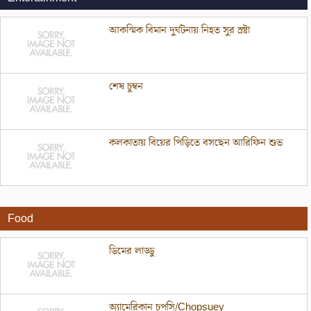
আকস্মিক বিমান দুর্ঘটনায় নিহত সুর স্রষ্টা
শেষ চুম্বন
কলকাতায় বিয়ের পিড়িতে বসছেন আরিফিন শুভ
Food
ডিমের লাড্ডু
অ্যামেরিকান চপসি/Chopsuey